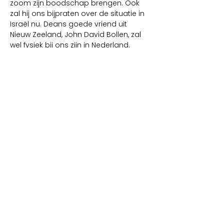
zoom zijn boodschap brengen. Ook 
zal hij ons bijpraten over de situatie in 
Israël nu. Deans goede vriend uit 
Nieuw Zeeland, John David Bollen, zal 
wel fysiek bij ons zijn in Nederland. 
Dean en John hebben elkaar leren 
kennen toen zij in oktober 2023 allebei 
in Israël waren en de 7-oktober oorlog 
uitbrak. Zij hebben lange tijd met 
elkaar opgetrokken in Israël en 
daarna samen onderwijs gegeven 
over Israël in Noorwegen.  
We vragen jullie om mee ons mee te 
bidden dat Dean snel naar NL kan 
komen. Maar ook als Dean fysiek niet 
kan komen, dan komen we samen 
om de God van Israël te aanbidden, 
onderwijs en bemoediging te 
ontvangen.
Tot snel in Apeldoorn, Lisse of 
Groningen! 