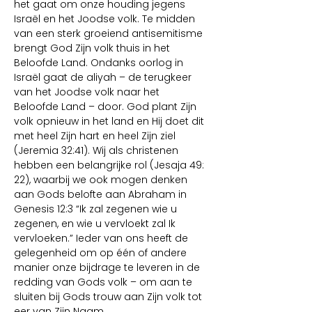
het gaat om onze houding jegens 
Israël en het Joodse volk. Te midden 
van een sterk groeiend antisemitisme 
brengt God Zijn volk thuis in het 
Beloofde Land. Ondanks oorlog in 
Israël gaat de aliyah – de terugkeer 
van het Joodse volk naar het 
Beloofde Land – door. God plant Zijn 
volk opnieuw in het land en Hij doet dit 
met heel Zijn hart en heel Zijn ziel 
(Jeremia 32:41). Wij als christenen 
hebben een belangrijke rol (Jesaja 49: 
22), waarbij we ook mogen denken 
aan Gods belofte aan Abraham in 
Genesis 12:3 “Ik zal zegenen wie u 
zegenen, en wie u vervloekt zal Ik 
vervloeken.” Ieder van ons heeft de 
gelegenheid om op één of andere 
manier onze bijdrage te leveren in de 
redding van Gods volk – om aan te 
sluiten bij Gods trouw aan Zijn volk tot 
eer van Zijn Naam.