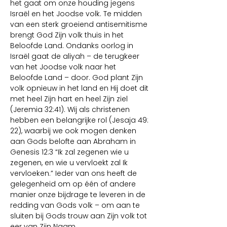
het gaat om onze houding jegens 
Israël en het Joodse volk. Te midden 
van een sterk groeiend antisemitisme 
brengt God Zijn volk thuis in het 
Beloofde Land. Ondanks oorlog in 
Israël gaat de aliyah – de terugkeer 
van het Joodse volk naar het 
Beloofde Land – door. God plant Zijn 
volk opnieuw in het land en Hij doet dit 
met heel Zijn hart en heel Zijn ziel 
(Jeremia 32:41). Wij als christenen 
hebben een belangrijke rol (Jesaja 49: 
22), waarbij we ook mogen denken 
aan Gods belofte aan Abraham in 
Genesis 12:3 “Ik zal zegenen wie u 
zegenen, en wie u vervloekt zal Ik 
vervloeken.” Ieder van ons heeft de 
gelegenheid om op één of andere 
manier onze bijdrage te leveren in de 
redding van Gods volk – om aan te 
sluiten bij Gods trouw aan Zijn volk tot 
eer van Zijn Naam.