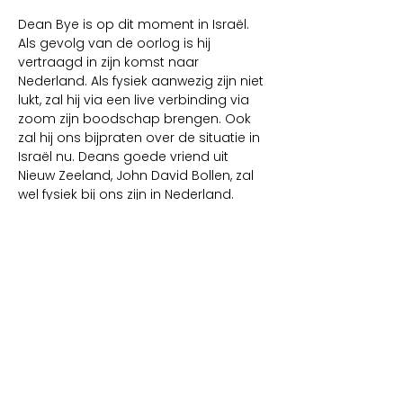
Dean Bye is op dit moment in Israël. 
Als gevolg van de oorlog is hij 
vertraagd in zijn komst naar 
Nederland. Als fysiek aanwezig zijn niet 
lukt, zal hij via een live verbinding via 
zoom zijn boodschap brengen. Ook 
zal hij ons bijpraten over de situatie in 
Israël nu. Deans goede vriend uit 
Nieuw Zeeland, John David Bollen, zal 
wel fysiek bij ons zijn in Nederland. 
Dean en John hebben elkaar leren 
kennen toen zij in oktober 2023 allebei 
in Israël waren en de 7-oktober oorlog 
uitbrak. Zij hebben lange tijd met 
elkaar opgetrokken in Israël en 
daarna samen onderwijs gegeven 
over Israël in Noorwegen.  
We vragen jullie om mee ons mee te 
bidden dat Dean snel naar NL kan 
komen. Maar ook als Dean fysiek niet 