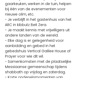
gaarkeuken, werken in de tuin, helpen 
bij één van de evenementen voor 
nieuwe olim, etc.
- Je verblijft in het gastenhuis van het 
ARC in kibbutz Beit Zera.
- Je maakt kennis met vrijwilligers uit 
andere landen van de wereld.
- Elke dag is er gelegenheid voor 
aanbidding en gebed in het 
gebedshuis Vertical Galilee House of 
Prayer voor wie dit wil.
- Samenkomsten met de plaatselijke 
Messiaanse gemeenschap tijdens 
shabbath op vrijdag en zaterdag.
- Korte onderwijsmomenten van 
lokale gelovigen.
- Een dagtour door Galilea met een 
gelovige gids.
-Optioneel: een dag naar Jeruzalem 
(voor wie dit wil)