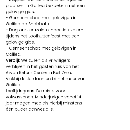
plaatsen in Galilea bezoeken met een 
gelovige gids.
- Gemeenschap met gelovigen in 
Galilea op Shabbath.
- Dagtour Jeruzalem: naar Jeruzalem 
tijdens het Loofhuttenfeest met een 
gelovige gids.
- Gemeenschap met gelovigen in 
Galilea. 
Verblijf
: We zullen als vrijwilligers 
verblijven in het gastenhuis van het 
Aliyah Return Center in Beit Zera. 
Vlakbij de Jordaan en bij het meer van 
Galilea. 
Leeftijdsgrens
: De reis is voor 
volwassenen. Minderjarigen vanaf 14 
jaar mogen mee als hierbij minstens 
één ouder aanwezig is.
Deze reis wordt georganiseerd door 
het Aliyah Return Center Nederland in 
samenwerking met The Faithful 