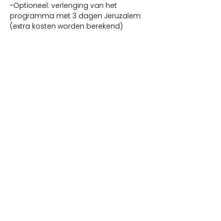
-Optioneel: verlenging van het 
programma met 3 dagen Jeruzalem 
(extra kosten worden berekend)
Het programma van deze 
Nederlandse groepsreis is een lichte 
versie van het 2-weken durende 
programma Ambassador Academy.
Je kunt zowel de vlucht als de reis 
kosteloos annuleren tot 1 maand voor 
vertrek.
Geïnteresseerd? Neem contact met 
ons op via 
info@arc-nederland.nl
We organiseren de reis samen met 
MazzelTov Reizen. Bij (voorlopige) 
aanmelding zullen zij contact met je 
opnemen.