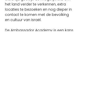
het land verder te verkennen, extra 
locaties te bezoeken en nog dieper in 
contact te komen met de bevolking 
en cultuur van Israël.
De Ambassador Academy is een kans 
om getuige te zijn, veel te leren en op 
zinvolle wijze bij te dragen in het 
steunen van Israël in deze belangrijke 
tijd.
Wij kijken ernaar uit jou te mogen 
verwelkomen op deze ongelooflijke 
reis!
Geef je op via de website van The 
Faithful Galileans: 
Klik hier
Deel dit evenement