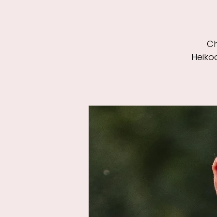
Ch
Heiko