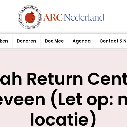
aken
Doneren
Doe Mee
Agenda
Contact & N
yah Return Cent
veen (Let op: 
locatie)