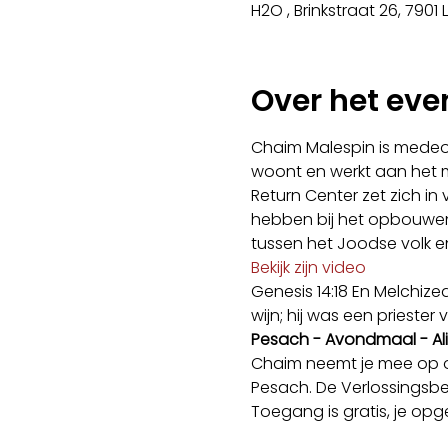
H2O , Brinkstraat 26, 790
Over het ev
Chaim Malespin is medeopr
woont en werkt aan het 
Return Center zet zich in
hebben bij het opbouwen v
tussen het Joodse volk en
Bekijk zijn video
Genesis 14:18 En Melchiz
wijn; hij was een priester
Pesach - Avondmaal - Al
Chaim neemt je mee op o
Pesach. De Verlossingsbe
Toegang is gratis, je opge