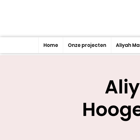
Home
Onze projecten
Aliyah M
Ali
Hooge