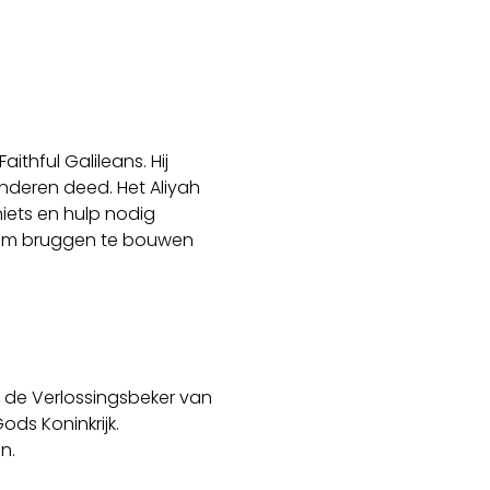
thful Galileans. Hij 
deren deed. Het Aliyah 
niets en hulp nodig 
n om bruggen te bouwen 
de Verlossingsbeker van 
ds Koninkrijk.
n.