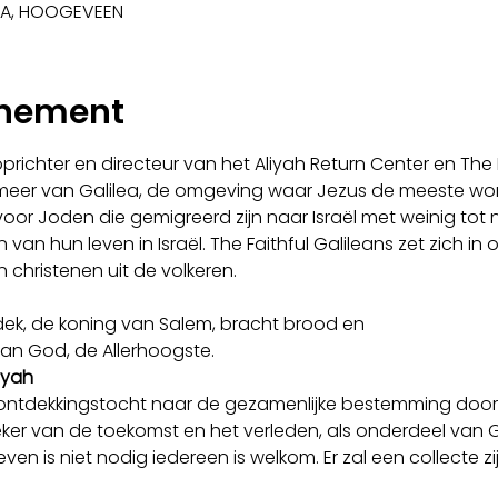
1 LA, HOOGEVEEN
enement
ichter en directeur van het Aliyah Return Center en The Fai
meer van Galilea, de omgeving waar Jezus de meeste won
 voor Joden die gemigreerd zijn naar Israël met weinig tot 
an hun leven in Israël. The Faithful Galileans zet zich i
 christenen uit de volkeren.
edek, de koning van Salem, bracht brood en
 van God, de Allerhoogste.
iyah
ntdekkingstocht naar de gezamenlijke bestemming door 
ker van de toekomst en het verleden, als onderdeel van Go
ven is niet nodig iedereen is welkom. Er zal een collecte zij