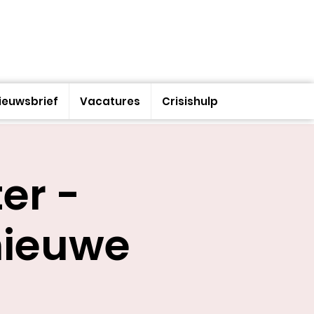
ieuwsbrief
Vacatures
Crisishulp
er -
nieuwe