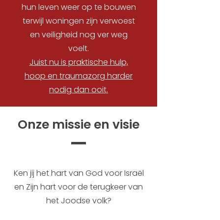
hun leven weer op te bouwen
terwijl woningen zijn verwoest
en veiligheid nog ver weg
voelt.
Juist nu is praktische hulp,
hoop en traumazorg harder
nodig dan ooit.
Onze missie en visie
Ken jij het hart van God voor Israël
en Zijn hart voor de terugkeer van
het Joodse volk?